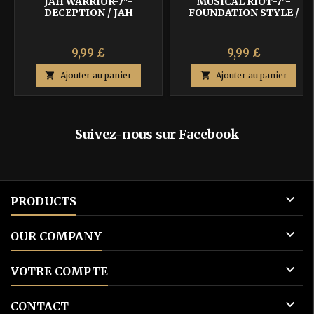
JAH WARRIOR-7"-
MUSICAL RIOT-7"-
DECEPTION / JAH
FOUNDATION STYLE /
WARRIOR MEETS JAHSIAN
JUMPING LION MEETS
ROOTS POWA
9,99 £
9,99 £

Ajouter au panier

Ajouter au panier
Suivez-nous sur Facebook

PRODUCTS

OUR COMPANY

VOTRE COMPTE

CONTACT