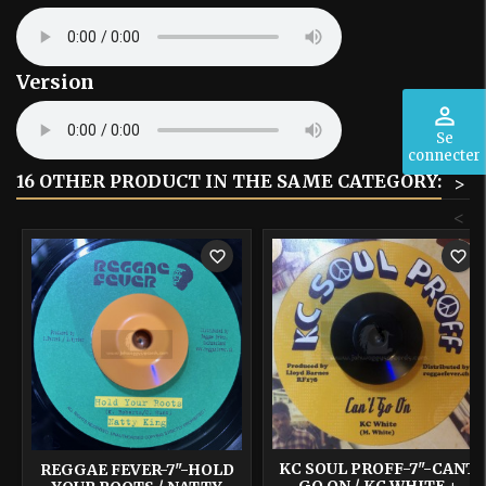
Version
perm_identity
Se
connecter
16 OTHER PRODUCT IN THE SAME CATEGORY:
>
<
favorite_border
favorite_border
KC SOUL PROFF-7"-CANT
REGGAE FEVER-7"-HOLD
GO ON / KC WHITE +