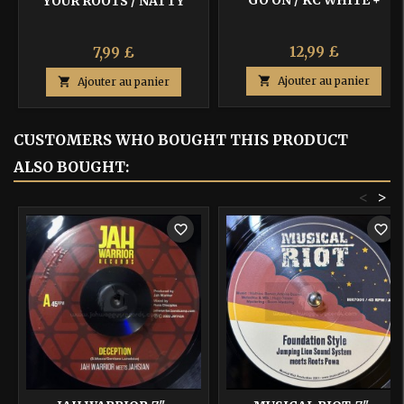
YOUR ROOTS / NATTY
VERSION / BULLWACKIES
KING
ALL STARS
12,99 £
7,99 £

Ajouter au panier

Ajouter au panier
CUSTOMERS WHO BOUGHT THIS PRODUCT
ALSO BOUGHT:
<
>
favorite_border
favorite_border