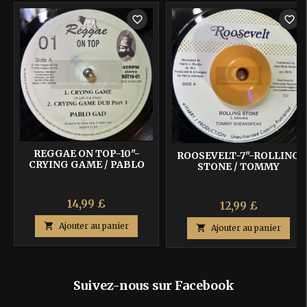
favorite_border
favorite_border
REGGAE ON TOP-10"-
ROOSEVELT-7"-ROLLING
CRYING GAME / PABLO
STONE / TOMMY
GAD
SHEAKSPEAR
14,99 £
12,99 £

Ajouter au panier

Ajouter au panier
Suivez-nous sur Facebook