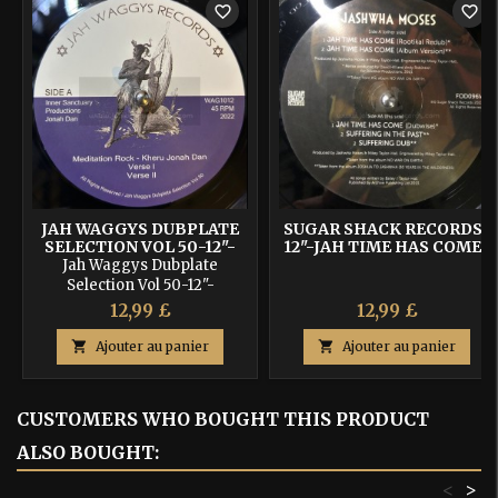
favorite_border
favorite_border
JAH WAGGYS DUBPLATE
SUGAR SHACK RECORDS-
SELECTION ​VOL 50-​12"​-​
12"-JAH TIME HAS COME /
MEDITATION ROCK /
JOSHWHA MOSES
Jah Waggys Dubplate
JONAH DAN + UGLY HORN
Selection ​Vol 50-​12"​-​
/ KHERU JONAH DAN &
Meditation Rock / Jonah Dan
12,99 £
12,99 £
BORIS
+ Ugly Horn / Kheru Jonah
Dan & Boris

Ajouter au panier

Ajouter au panier
CUSTOMERS WHO BOUGHT THIS PRODUCT
ALSO BOUGHT:
<
>