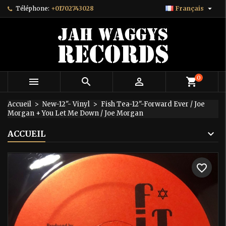

Téléphone:
+01702743028
Français
×
×
×
Mes listes
Créer une liste d'envies
Connexion
add_circle_outline
Créer une nouvelle liste
Vous devez être connecté pour ajouter des produits
Nom de la liste d'envies
à votre liste d'envies.
0



Annuler
Connexion
Annuler
Créer une liste d'envies
Accueil
New-12"- Vinyl
Fish Tea-12"-Forward Ever / Joe
Morgan + You Let Me Down / Joe Morgan
ACCUEIL
favorite_border